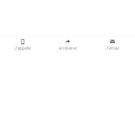
J'appelle
Je réserve
J'email
NOS SERVICES