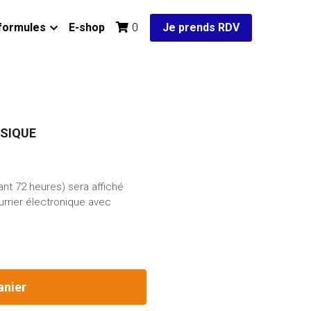
formules
E-shop
Je prends RDV
0
SIQUE
nt 72 heures) sera affiché
urrier électronique avec
anier